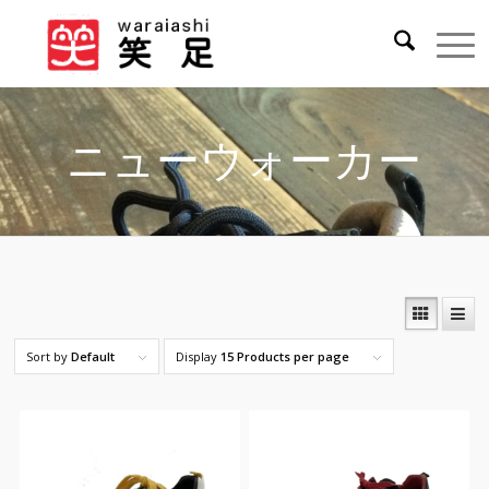
ニューウォーカー
Sort by
Default
Display
15 Products per page